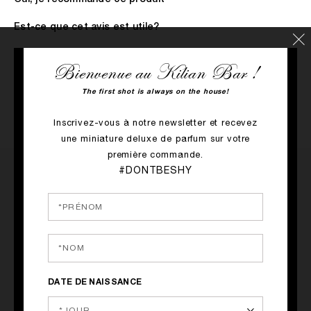
Est-ce que cet avis est utile?
3
0
Bienvenue au Kilian Bar !
SIGNALER CET AVIS
The first shot is always on the house!
Inscrivez-vous à notre newsletter et recevez
une miniature deluxe de parfum sur votre
première commande.
#DONTBESHY
Manifique
Soumis
10/05/2023
Par
Maria
de
Istres
DATE DE NAISSANCE
Acheteur Vérifié