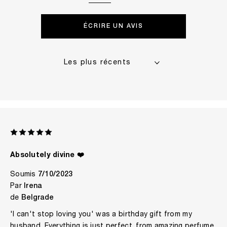
ÉCRIRE UN AVIS
Absolutely divine ❤️
Soumis
7/10/2023
Par
Irena
de
Belgrade
'I can't stop loving you' was a birthday gift from my
husband. Everything is just perfect, from amazing perfume