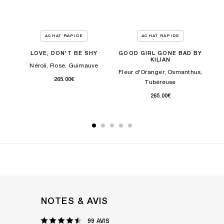
ACHAT RAPIDE
ACHAT RAPIDE
S
LOVE, DON'T BE SHY
GOOD GIRL GONE BAD BY
KILIAN
ré,
Néroli, Rose, Guimauve
Pêc
Fleur d'Oranger, Osmanthus,
265.00€
Tubéreuse
265.00€
NOTES & AVIS
99 AVIS