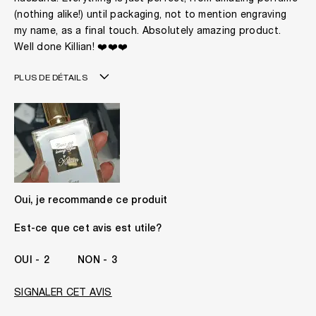
(nothing alike!) until packaging, not to mention engraving
my name, as a final touch. Absolutely amazing product.
Well done Killian! ❤️❤️❤️
PLUS DE DÉTAILS
Âge
41 - 50
Je suis
Une Femme
Les parfums que j'aime porter sont
Epicés, Floraux
Ce produit est idéal
À Tout Moment
Je porte KILIAN depuis
1 An
Oui, je recommande ce produit
Est-ce que cet avis est utile?
2
3
SIGNALER CET AVIS