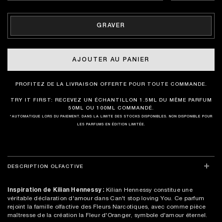
GRAVER
AJOUTER AU PANIER
PROFITEZ DE LA LIVRAISON OFFERTE POUR TOUTE COMMANDE.
TRY IT FIRST: RECEVEZ UN ÉCHANTILLON 1.5ML DU MÊME PARFUM
50ML OU 100ML COMMANDÉ.
*AUTOMATIQUE LORS DU PAIEMENT. DANS LA LIMITE DES STOCKS DISPONIBLES. NON DISPONIBLE POUR
LES PARFUMS EN ÉDITION LIMITÉE.
DESCRIPTION OLFACTIVE
Inspiration de Kilian Hennessy :
Kilian Hennessy constitue une
véritable déclaration d'amour dans Can't stop loving You. Ce parfum
rejoint la famille olfactive des Fleurs Narcotiques, avec comme pièce
maîtresse de la création la Fleur d'Oranger, symbole d'amour éternel.