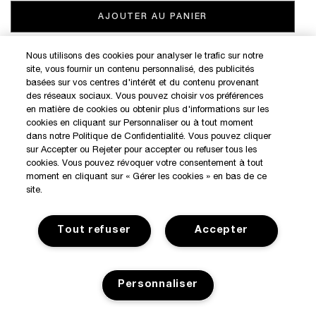
AJOUTER AU PANIER
Nous utilisons des cookies pour analyser le trafic sur notre
site, vous fournir un contenu personnalisé, des publicités
DÉCOUVREZ NOS NOUVEAUTÉS ET OFFRES EXCLUSIVES
basées sur vos centres d'intérêt et du contenu provenant
des réseaux sociaux. Vous pouvez choisir vos préférences
en matière de cookies ou obtenir plus d'informations sur les
cookies en cliquant sur Personnaliser ou à tout moment
MON COMPTE
dans notre Politique de Confidentialité. Vous pouvez cliquer
BOUTIQUES KILIAN
sur Accepter ou Rejeter pour accepter ou refuser tous les
cookies. Vous pouvez révoquer votre consentement à tout
SERVICE CLIENT
moment en cliquant sur « Gérer les cookies » en bas de ce
site.
Tout refuser
Accepter
Conditions générales de vente
Politique de confidentialité
Gérer Les Cookies
Personnaliser
Consignes de tri
©2017 Kilian