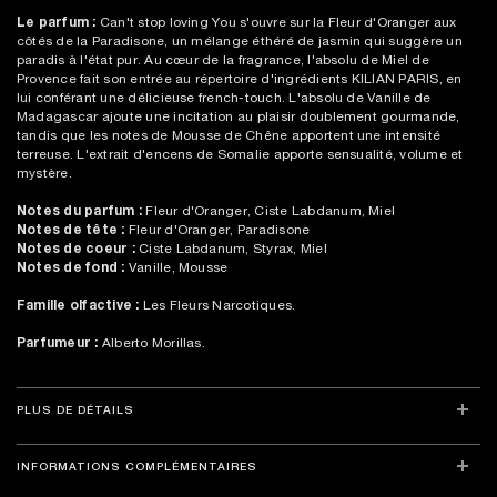
Le parfum :
Can't stop loving You s'ouvre sur la Fleur d'Oranger aux
côtés de la Paradisone, un mélange éthéré de jasmin qui suggère un
paradis à l'état pur. Au cœur de la fragrance, l'absolu de Miel de
Provence fait son entrée au répertoire d'ingrédients KILIAN PARIS, en
lui conférant une délicieuse french-touch. L'absolu de Vanille de
Madagascar ajoute une incitation au plaisir doublement gourmande,
tandis que les notes de Mousse de Chêne apportent une intensité
terreuse. L'extrait d'encens de Somalie apporte sensualité, volume et
mystère.
Notes du parfum :
Fleur d'Oranger, Ciste Labdanum, Miel
Notes de tête :
Fleur d'Oranger, Paradisone
Notes de coeur :
Ciste Labdanum, Styrax, Miel
Notes de fond :
Vanille, Mousse
Famille olfactive :
Les Fleurs Narcotiques.
Parfumeur :
Alberto Morillas.
PLUS DE DÉTAILS
INFORMATIONS COMPLÉMENTAIRES