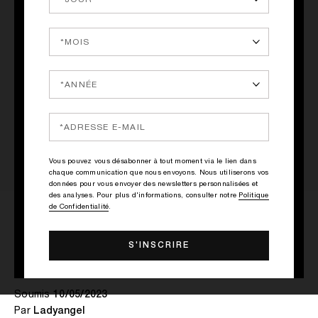
J'ai adoré ce parfum il es doux et à la fois présent sucré
sans l'être une mystérieuse je valide 🥰
Oui, je recommande ce produit
Est-ce que cet avis est utile?
0
0
SIGNALER CET AVIS
Vous pouvez vous désabonner à tout moment via le lien dans
chaque communication que nous envoyons. Nous utiliserons vos
données pour vous envoyer des newsletters personnalisées et
des analyses. Pour plus d'informations, consulter notre
Politique
de Confidentialité
.
Une pépite
Soumis
10/05/2023
Par
Ladyangel