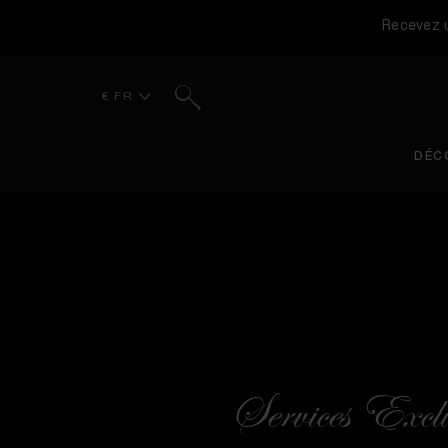
Recevez u
Rechercher
€ FR
DÉC
Services Exclu