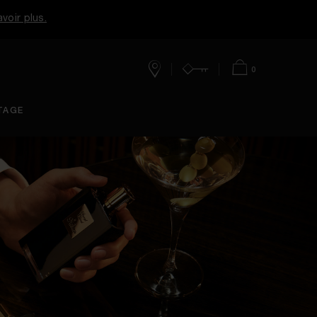
voir plus.
0
Boutique
Mon
Panier
TAGE
Compte