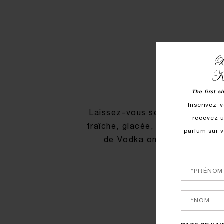
B
Ki
The first s
Inscrivez-v
Laissez-vous séduire par la tou
recevez u
fraîche, glacée, addictive. Rec
parfum sur 
de Vodka on the Rocks dès 
EN PROFITE