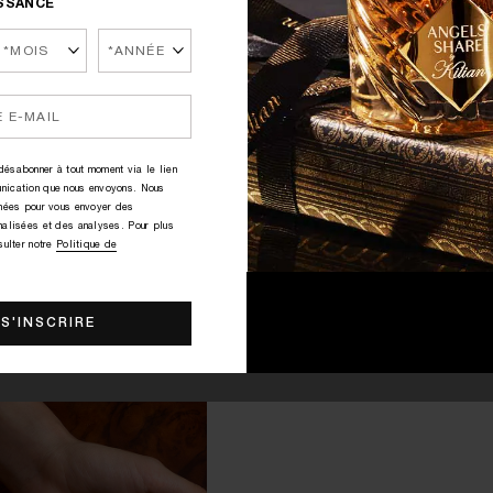
ISSANCE
ésabonner à tout moment via le lien
nication que nous envoyons. Nous
nnées pour vous envoyer des
COFFRET DÉCOUVERTE ÉCHANTILLONS
nalisées et des analyses. Pour plus
sulter notre
Politique de