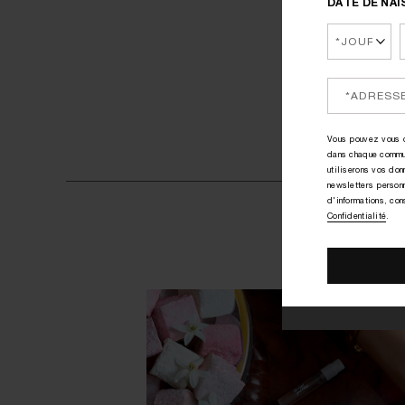
DATE DE NA
Vous pouvez vous d
dans chaque commu
utiliserons vos do
newsletters person
d'informations, con
Confidentialité
.