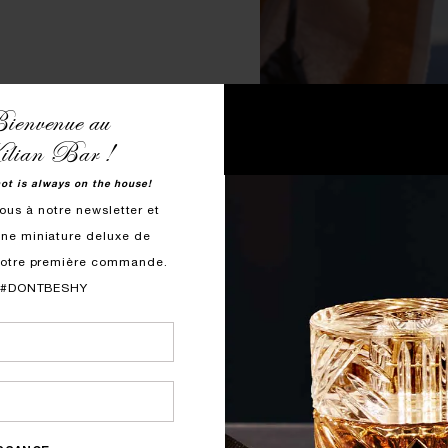
ienvenue au
lian Bar !
hot is always on the house!
ous à notre newsletter et
te dernière Liqueur :
ne miniature deluxe de
evez un parfum 7,5 ml
votre première commande.
2
250 € d’achat.*
#DONTBESHY
R