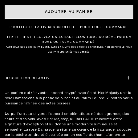
AJOUTER AU PANIER
PROFITEZ DE LA LIVRAISON OFFERTE POUR TOUTE COMMANDE.
TRY IT FIRST: RECEVEZ UN ÉCHANTILLON 1.5ML DU MÊME PARFUM
50ML OU 100ML COMMANDÉ.
*AUTOMATIQUE LORS DU PAIEMENT. DANS LA LIMITE DES STOCKS DISPONIBLES. NON DISPONIBLE POUR
LES PARFUMS EN ÉDITION LIMITÉE.
DESCRIPTION OLFACTIVE
Un parfum qui réinvente l’accord chypré avec éclat. Her Majesty unit la
rose Damascena à la pêche veloutée et au rhum liquoreux, portés par la
puissance raffinée des notes boisées.
Le parfum :
Le chypre : l’accord emblématique né des agrumes, des
fleurs et des bois. Avec Her Majesty, KILIAN PARIS réinvente cette
signature d’exception et lui donne une modernité lumineuse et
sensuelle. La rose Damascena règne au cœur de la fragrance, adoucie
par la pêche tendre et électrisée par un souffle de rhum. L’ambrette