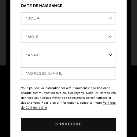
Corso Matteotti 1, 20121 Milan
DATE DE NAISSANCE
+39 02 76009982
Heures d'ouverture :
Lun - Dim : 10h - 19h
Obtenir un itinéraire
DÉCOUVREZ NOS NOUVEAUTÉS ET OFFRES EXCLUSIVES
Vous pouvez vous désabonner à tout moment via le lien dans
chaque communication que nous envoyons. Nous utiliserons vos
MON COMPTE
données pour vous envoyer des newsletters personnalisées et
BOUTIQUES KILIAN
des analyses. Pour plus d'informations, consulter notre
Politique
de Confidentialité
.
SERVICE CLIENT