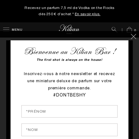
Recevez un parfum 7,5 ml de Vodka on the Rocks
dès 250 € d’achat.*
En savoir plus.
Rechercher
Panie
MENU
0
Bienvenue au Kilian Bar !
The first shot is always on the house!
Inscrivez-vous à notre newsletter et recevez
une miniature deluxe de parfum sur votre
première commande.
#DONTBESHY
KILIAN PARIS MILAN, ITALY